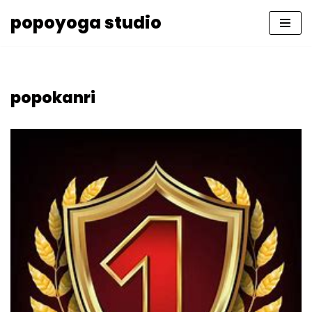
popoyoga studio
コ
ン
テ
ン
popokanri
ツ
へ
ス
キ
ッ
プ