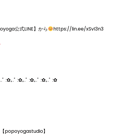
yoga公式LINE】から
https://lin.ee/xSvI3n3
｡.ﾟ :✿｡.ﾟ :✿｡.ﾟ :✿｡.ﾟ :✿｡.ﾟ :✿
poyogastudio】