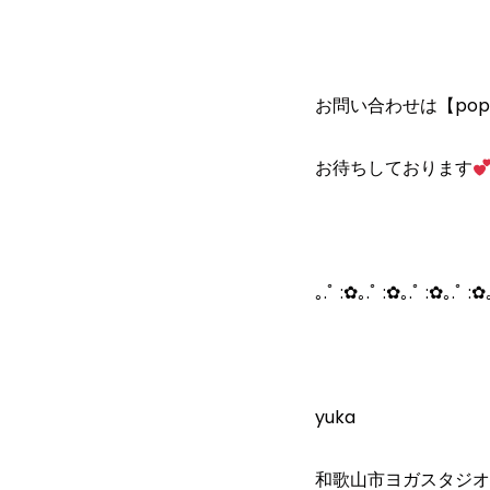
お問い合わせは【popo
お待ちしております
｡.ﾟ :✿｡.ﾟ :✿｡.ﾟ :✿｡.ﾟ :✿
yuka
和歌山市ヨガスタジオ【po