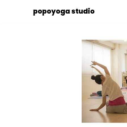
popoyoga studio
コ
ン
テ
ン
ツ
へ
ス
キ
ッ
プ