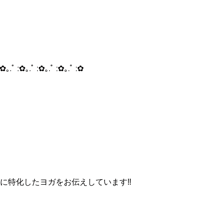
:✿｡.ﾟ :✿｡.ﾟ :✿｡.ﾟ :✿｡.ﾟ :✿
に特化したヨガをお伝えしています‼