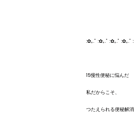
:✿｡.ﾟ :✿｡.ﾟ :✿｡.ﾟ :✿｡.ﾟ 
15慢性便秘に悩んだ
私だからこそ、
つたえられる便秘解消